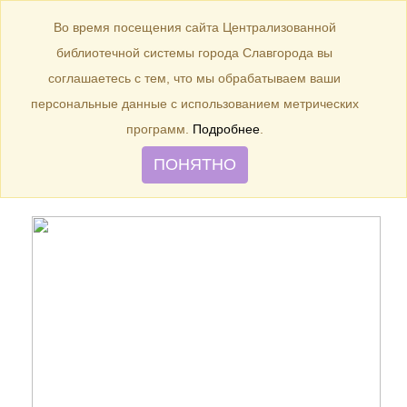
БИБЛИОТЕКА
Toggle
Во время посещения сайта Централизованной
navigation
библиотечной системы города Славгорода вы
1908 г. – 115 лет назад была
соглашаетесь с тем, что мы обрабатываем ваши
произведена планировка
персональные данные с использованием метрических
города Славгорода.
программ.
Подробнее
.
ПОНЯТНО