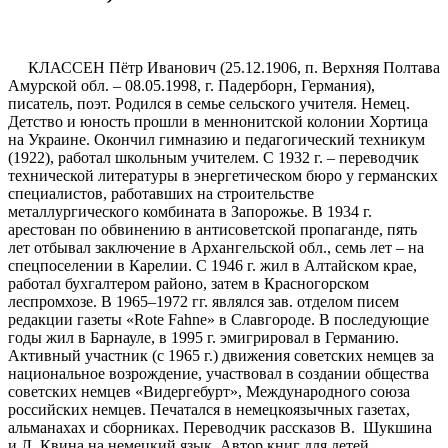
КЛАССЕН Пётр Иванович (25.12.1906, п. Верхняя Полтава
Амурской обл. – 08.05.1998, г. Падерборн, Германия),
писатель, поэт. Родился в семье сельского учителя. Немец.
Детство и юность прошли в меннонитской колонии Хортица
на Украине. Окончил гимназию и педагогический техникум
(1922), работал школьным учителем. С 1932 г. – переводчик
технической литературы в энергетическом бюро у германских
специалистов, работавших на строительстве
металлургического комбината в Запорожье. В 1934 г.
арестован по обвинению в антисоветской пропаганде, пять
лет отбывал заключение в Архангельской обл., семь лет – на
спецпоселении в Карелии. С 1946 г. жил в Алтайском крае,
работал бухгалтером районо, затем в Красногорском
леспромхозе. В 1965–1972 гг. являлся зав. отделом писем
редакции газеты «Rote Fahne» в Славгороде. В последующие
годы жил в Барнауле, в 1995 г. эмигрировал в Германию.
Активный участник (с 1965 г.) движения советских немцев за
национальное возрождение, участвовал в создании общества
советских немцев «Видергебурт», Международного союза
российских немцев. Печатался в немецкоязычных газетах,
альманахах и сборниках. Переводчик рассказов В. Шукшина
и Л. Квина на немецкий язык. Автор книг для детей,