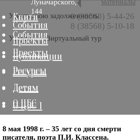
материалы
Луначарского,
144
Книги
Книги
Узнать свою задолженность
8 (38568) 5-44-26
События
8 (38568) 5-10-18
События
Услуги
Виртуальный тур
Проекты
Проекты
Публикации
Ресурсы
Ресурсы
Детям
Детям
О ЦБС
О ЦБС 1
8 мая 1998 г. – 35 лет со дня смерти
писателя, поэта П.И. Классена.