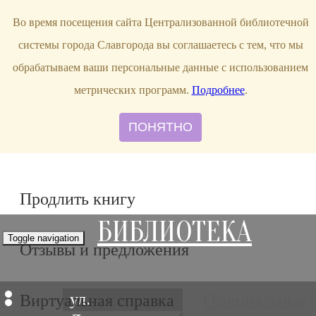
bibl-serv@mail.ru
Во время посещения сайта Централизованной библиотечной
системы города Славгорода вы соглашаетесь с тем, что мы
обрабатываем ваши персональные данные с использованием
метрических программ.
Подробнее
.
ПОНЯТНО
Продлить книгу
БИБЛИОТЕКА
Toggle navigation
Отзывы и предложения
ул.
Виртуальная справка
Официальные