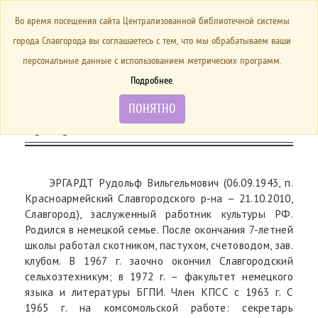
БИБЛИОТЕКА
Toggle
Во время посещения сайта Централизованной библиотечной системы
navigation
города Славгорода вы соглашаетесь с тем, что мы обрабатываем ваши
6 сентября 1943 г. – 80 лет со
персональные данные с использованием метрических программ.
дня рождения Заслуженного
Подробнее
.
работника культуры РФ Р.В.
ПОНЯТНО
Эргардта.
ЭРГАРДТ Рудольф Вильгельмович (06.09.1943, п.
Красноармейский Славгородского р-на – 21.10.2010,
Славгород), заслуженный работник культуры РФ.
Родился в немецкой семье. После окончания 7-летней
школы работал скотником, пастухом, счетоводом, зав.
клубом. В 1967 г. заочно окончил Славгородский
сельхозтехникум; в 1972 г. – факультет немецкого
языка и литературы БГПИ. Член КПСС с 1963 г. С
1965 г. на комсомольской работе: секретарь