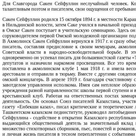
Для Славгорода Сакен Сейфуллин неслучайный человек. Ког
талантливым поэтом и писателем, свои ощущения от пребыван
Сакен Сейфуллин родился 15 октября 1894 г. в местности Кара
в Нильдинской волости, затем Саке учился в начальной приход
в Омске Сакен поступает в учительскую семинарию. Здесь он
соруководителем первой Омской молодежной организации под 
В Акмолинск Сакен Сейфуллин вернулся в 1917 г. и сразу объ
писатель, составляя предисловие к своим мемуарам, акмол
Советской власти в народно-освободительной борьбе. В э
одновременно он успевал писать для большевистской газеты «
депутатов и назначили наркомом просвещения. Все это врем
поставлена в акмолинском клубе 1 мая 1918 г. и имела ве
арестовали и отправили в тюрьму. Вместе с другими совдепо
омский концлагерь. В апреле 1919 г. благодаря счастливому
завотделом управления исполкома. Имея сам неплохое образо
учреждения разной направленности: школы первой ступени и вт
крестьянский клуб. Работая на ответственных постах зам
деятельность. Он основал Союз писателей Казахстана, учас
газету «Енбекши казах», писал критические и теоретические
Ташкентском казахском пединституте, руководил литобъединен
Сейфуллина - содействие в открытии Казахского республиканс
выдающийся общественный деятель за значительный вклад 
множество стихотворных сборников, пьес, повестей и романов
и личная жизнь писателя в тесном переплетении с событиями