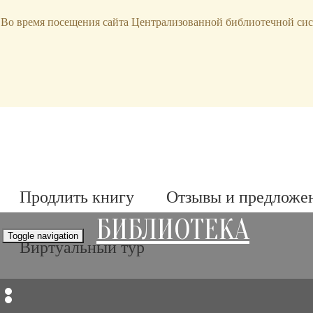
bibl-serv@mail.ru
Во время посещения сайта Централизованной библиотечной сис
Продлить книгу
Отзывы и предложе
БИБЛИОТЕКА
Toggle navigation
Виртуальный тур