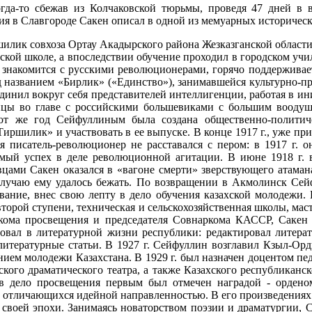
да-то сбежав из Колчаковской тюрьмы, проведя 47 дней в в
ия в Славгороде Сакен описал в одной из мемуарных историчес
шилик совхоза Ортау Акадырского района Жезказганской области.
ской школе, а впоследствии обучение проходил в городском учи
 знакомится с русскими революционерами, горячо поддерживает
названием «Бирлик» («Единство»), занимавшейся культурно-про
единил вокруг себя представителей интеллигенции, работая в 
инцы во главе с российскими большевиками с большим вооду
тот же год Сейфуллиным была создана общественно-политич
Тиршилик» и участвовать в ее выпуске. В конце 1917 г., уже пр
я писатель-революционер не расставался с пером: в 1917 г. о
сомый успех в деле революционной агитации. В июне 1918 г.
вцами Сакен оказался в «вагоне смерти» зверствующего атама
 случаю ему удалось бежать. По возвращении в Акмолинск Сейф
вание, внес свою лепту в дело обучения казахской молодежи. 
орой ступени, техническая и сельскохозяйственная школы, маст
наркома просвещения и председателя Совнаркома КАССР, Сак
твовал в литературной жизни республики: редактировал литер
 литературные статьи. В 1927 г. Сейфуллин возглавил Кзыл-Ор
ием молодежи Казахстана. В 1929 г. был назначен доцентом пед
кого драматического театра, а также Казахского республиканск
в дело просвещения первым был отмечен наградой - орденом
, отличающихся идейной направленностью. В его произведениях я
 своей эпохи. Занимаясь новаторством поэзии и драматургии, 