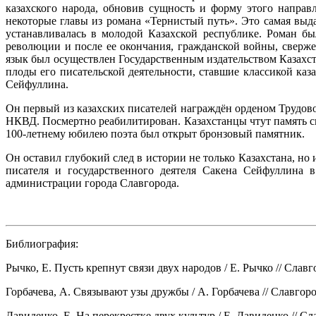
казахского народа, обновив сущность и форму этого направ
некоторые главы из романа «Тернистый путь». Это самая выд
устанавливалась в молодой Казахской республике. Роман б
революции и после ее окончания, гражданской войны, сверже
язык был осуществлен Государственным издательством Казахста
плоды его писательской деятельности, ставшие классикой каз
Сейфуллина.
Он первый из казахских писателей награждён орденом Трудово
НКВД. Посмертно реабилитирован. Казахстанцы чтут память св
100-летнему юбилею поэта был открыт бронзовый памятник.
Он оставил глубокий след в истории не только Казахстана, но 
писателя и государственного деятеля Сакена Сейфуллина 
администрации города Славгорода.
Библиография:
Рычко, Е. Пусть крепнут связи двух народов / Е. Рычко // Славгор
Горбачева, А. Связывают узы дружбы / А. Горбачева // Славгородск
Давиденко, Е. На перекрестке двух культур / Е. Давиденко // Слав