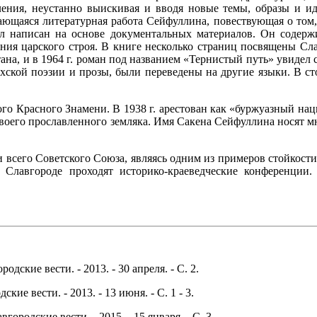
ления, неустанно выискивая и вводя новые темы, образы и и
ающаяся литературная работа Сейфуллина, повествующая о том, 
ыл написан на основе документальных материалов. Он содер
ния царского строя. В книге несколько страниц посвящены Сл
на, и в 1964 г. роман под названием «Тернистый путь» увидел 
ахской поэзии и прозы, были переведены на другие языки. В сто
го Красного Знамени. В 1938 г. арестован как «буржуазный наци
оего прославленного земляка. Имя Сакена Сейфуллина носят мно
и всего Советского Союза, являясь одним из примеров стойкости,
в Славгороде проходят историко-краеведческие конференции
одские вести. - 2013. - 30 апреля. - С. 2.
ие вести. - 2013. - 13 июня. - С. 1 - 3.
городские вести. - 2015. - 15 января. - С. 3.