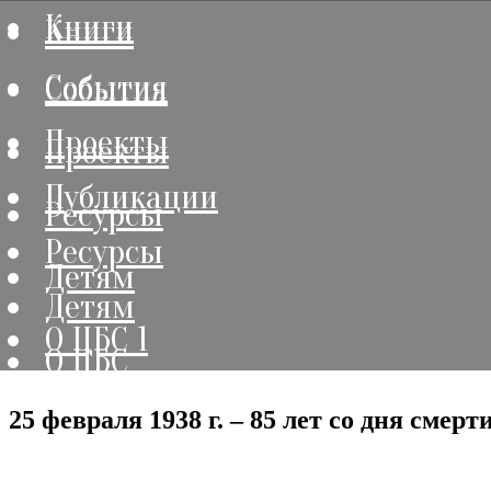
Книги
Книги
События
События
Проекты
Проекты
Публикации
Ресурсы
Ресурсы
Детям
Детям
О ЦБС 1
О ЦБС
25 февраля 1938 г. – 85 лет со дня смер