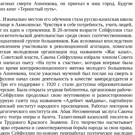
агонах смерти Анненкова, он приехал в наш город. Будучи
ких книг «Тернистый путь».
 Изначально местом его обучения стала русско-казахская школа
лище в Акмолинске. Чувствуя в себе потребность, учить людей,
 их идеи и стремления. В 20-летнем возрасте Сейфуллин стал
светительской деятельностью среди своих соотечественников.
инициативной группе большевиков. Как вспоминал впоследствии
шевлением участвовали в революционной агитации, помогали
еская молодежная организация под названием «Жас казах»,
и Советской власти, Сакена Сейфуллина избрали членом Совета
н написал пьесу «На пути к счастью», которая впервые была
 во время контрреволюционного мятежа молодого большевика
на Анненкова, после ужасных мучений был послан на смерть в
уллин начал свою деятельность в качестве зампредседателя и
При его поддержке с 1920 г. стали доступны образовательные
ерские. Была открыта уездная библиотека, организован рабоче-
ен Сейфуллин продолжал свою неутомимую и разностороннюю
атурную газету под названием «Адебиет майданы», партийную
динский институт народного просвещения. Работал лектором в
агогического института им. Абая. Несомненная заслуга Сакена
ого театра оперы и балета. Талантливый казахский писатель и
 Трудового Красного Знамени. Его творчество насчитывает
рко отражена и самоотверженная борьба народа за свои права,
Сакен Сейфуллин по-новому переработал поэтическое наследие