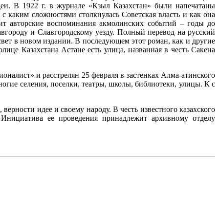
деи. В 1922 г. в журнале «Кзыл Казахстан» были напечатаны
с каким сложностями столкнулась Советская власть и как она
жит авторские воспоминания акмолинских событий – годы до
авгороду и Славгородскому уезду. Полный перевод на русский
свет в новом издании. В последующем этот роман, как и другие
лице Казахстана Астане есть улица, названная в честь Сакена
оналист» и расстрелян 25 февраля в застенках Алма-атинского
гие селения, поселки, театры, школы, библиотеки, улицы. К с
 верности идее и своему народу. В честь известного казахского
. Инициатива ее проведения принадлежит архивному отделу