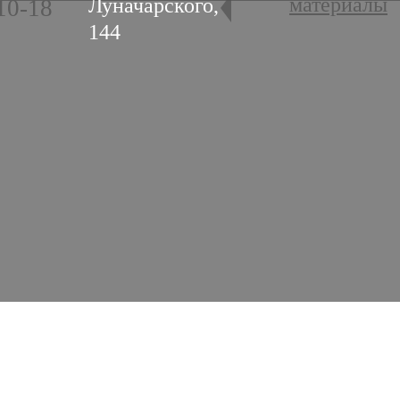
материалы
Луначарского,
10-18
144