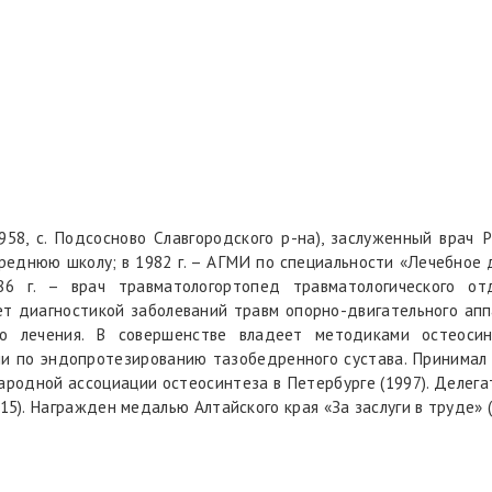
 с. Подсосново Славгородского р-на), заслуженный врач Р
среднюю школу; в 1982 г. – АГМИ по специальности «Лечебное д
86 г. – врач травматологортопед травматологического о
т диагностикой заболеваний травм опорно-двигательного апп
о лечения. В совершенстве владеет методиками остеосин
ции по эндопротезированию тазобедренного сустава. Принимал 
народной ассоциации остеосинтеза в Петербурге (1997). Делега
15). Награжден медалью Алтайского края «За заслуги в труде» (