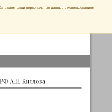
Официальные материалы
абатываем ваши персональные данные с использованием
ул. Луначарского,
авка
144
8 (38568) 5-44-26
8 (38568) 5-10-18
РФ А.Н. Кислова.