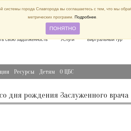
й системы города Славгорода вы соглашаетесь с тем, что мы обр
метрических программ.
Подробнее
.
лить книгу
Отзывы и предложения
Виртуальная спр
ПОНЯТНО
ть свою задолженность
Услуги
Виртуальный тур
ации
Ресурсы
Детям
О ЦБС
т со дня рождения Заслуженного врача 