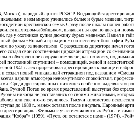
 Москва), народный артист РСФСР. Выдающийся дрессировщик и 
альным: в нем мирно уживались белые и бурые медведи, тигры, 
ногодетной крестьянской семье. Сразу после школы пошел работа
троился шахтером-забойщиком, выдавая на-гора по две-три нормы
й, где у охотников купил дюжину бурых медвежат. Нашел в тай
ный фильм «Новый аттракцион» соответствует биографии Рубан
чим по уходу за животными. С разрешения директора начал гото
е чего создал свой собственный цирковой аттракцион со смешан
иально обустроенное сооружение: звери, как по мосту, поднимали
оей постоянной спутницей – помощницей, женой и ассистенткой
весной 1941 г. лев приревновал дрессировщика к львице и набро
рк и создал новый уникальный аттракцион под названием «Смеш
всегда царили атмосфера невозмутимого спокойствия, профессио
ыми. Среди дрессированных питомцев особенно выделялся огром
на. Ручной Потап во время представлений выступал без страхов
Рубаны никогда не расставались со своими животными, которых 
 заболел или еще что-то случилось. Тысячи километров исколеси
ступал до 1988 г., манеж оставил после инсульта. Народный ар
о дрессировщика. Фильмы с участием животных Рубана и самого 
ация “Кобра”» (1959), «Пусть он останется с нами» (1974), «Рой