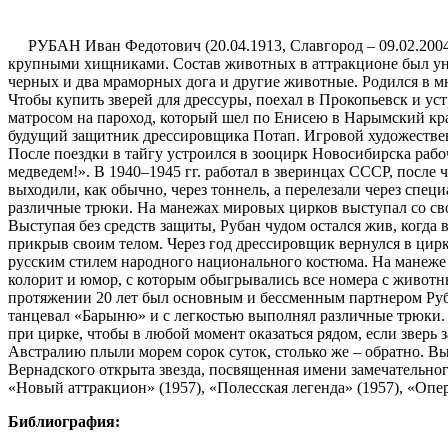
РУБАН Иван Федотович (20.04.1913, Славгород – 09.02.2004,
крупными хищниками. Состав животных в аттракционе был уник
черных и два мраморных дога и другие животные. Родился в м
Чтобы купить зверей для дрессуры, поехал в Прокопьевск и ус
матросом на пароход, который шел по Енисею в Нарымский кра
будущий защитник дрессировщика Потап. Игровой художествен
После поездки в тайгу устроился в зооцирк Новосибирска рабо
медведем!». В 1940–1945 гг. работал в зверинцах СССР, посл
выходили, как обычно, через тоннель, а перелезали через спец
различные трюки. На манежах мировых цирков выступал со св
Выступая без средств защиты, Рубан чудом остался жив, когда 
прикрыв своим телом. Через год дрессировщик вернулся в ци
русским стилем народного национального костюма. На манеже 
колорит и юмор, с которым обыгрывались все номера с животн
протяжении 20 лет был основным и бессменным партнером Руба
танцевал «Барыню» и с легкостью выполнял различные трюки. 
при цирке, чтобы в любой момент оказаться рядом, если зверь
Австралию плыли морем сорок суток, столько же – обратно. Вы
Вернадского открыта звезда, посвященная имени замечательног
«Новый аттракцион» (1957), «Полесская легенда» (1957), «Опер
Библиография: