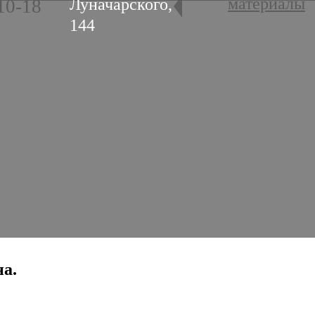
материалы
Луначарского,
10-18
144
на.