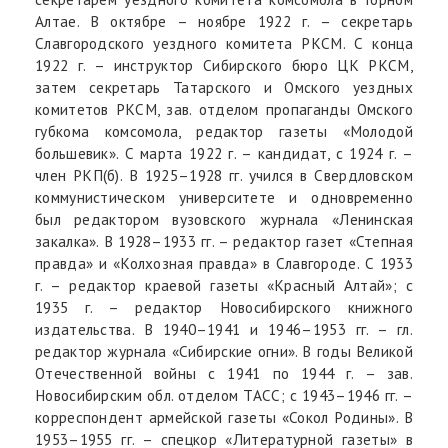
Алтае. В октябре – ноябре 1922 г. – секретарь
Славгородского уездного комитета РКСМ. С конца
1922 г. – инструктор Сибирского бюро ЦК РКСМ,
затем секретарь Татарского и Омского уездных
комитетов РКСМ, зав. отделом пропаганды Омского
губкома комсомола, редактор газеты «Молодой
большевик». С марта 1922 г. – кандидат, с 1924 г. –
член РКП(б). В 1925–1928 гг. учился в Свердловском
коммунистическом университете и одновременно
был редактором вузовского журнала «Ленинская
закалка». В 1928–1933 гг. – редактор газет «Степная
правда» и «Колхозная правда» в Славгороде. С 1933
г. – редактор краевой газеты «Красный Алтай»; с
1935 г. – редактор Новосибирского книжного
издательства. В 1940–1941 и 1946–1953 гг. – гл.
редактор журнала «Сибирские огни». В годы Великой
Отечественной войны с 1941 по 1944 г. – зав.
Новосибирским обл. отделом ТАСС; с 1943–1946 гг. –
корреспондент армейской газеты «Сокол Родины». В
1953–1955 гг. – спецкор «Литературной газеты» в