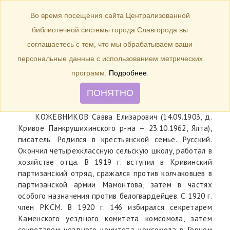
БИБЛИОТЕКА
Toggle
Во время посещения сайта Централизованной
navigation
библиотечной системы города Славгорода вы
14 сентября 1903 г. – 120 лет со
соглашаетесь с тем, что мы обрабатываем ваши
дня рождения писателя С.Е.
персональные данные с использованием метрических
Кожевникова.
программ.
Подробнее
.
ПОНЯТНО
КОЖЕВНИКОВ Савва Елизарович (14.09.1903, д.
Кривое Панкрушихинского р-на – 23.10.1962, Ялта),
писатель. Родился в крестьянской семье. Русский.
Окончил четырехклассную сельскую школу, работал в
хозяйстве отца. В 1919 г. вступил в Кривинский
партизанский отряд, сражался против колчаковцев в
партизанской армии Мамонтова, затем в частях
особого назначения против белогвардейцев. С 1920 г.
член РКСМ. В 1920 г. 146 избирался секретарем
Каменского уездного комитета комсомола, затем
секретарем уездного комитета комсомола в Горном