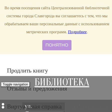
bibl-serv@mail.ru
Во время посещения сайта Централизованной библиотечной
системы города Славгорода вы соглашаетесь с тем, что мы
обрабатываем ваши персональные данные с использованием
метрических программ.
Подробнее
.
ПОНЯТНО
Продлить книгу
БИБЛИОТЕКА
Toggle navigation
Отзывы и предложения
ул.
Виртуальная справка
Официальные