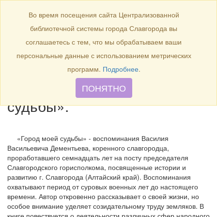
БИБЛИОТЕКА
Toggle
Во время посещения сайта Централизованной
navigation
библиотечной системы города Славгорода вы
2008 г. – 15 лет назад в
соглашаетесь с тем, что мы обрабатываем ваши
городской типографии была
персональные данные с использованием метрических
издана книга В. В.
программ.
Подробнее
.
Деменьева «Город моей
ПОНЯТНО
судьбы».
«Город моей судьбы» - воспоминания Василия
Васильевича Дементьева, коренного славгородца,
проработавшего семнадцать лет на посту председателя
Славгородского горисполкома, посвященные истории и
развитию г. Славгорода (Алтайский край). Воспоминания
охватывают период от суровых военных лет до настоящего
времени. Автор откровенно рассказывает о своей жизни, но
особое внимание уделяет созидательному труду земляков. В
книге повествуется о деятельности различных сфер народного