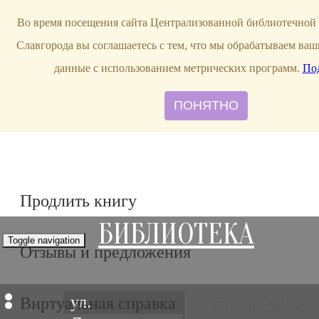
bibl-serv@mail.ru
Во время посещения сайта Централизованной библиотечной 
Славгорода вы соглашаетесь с тем, что мы обрабатываем ва
данные с использованием метрических программ.
По
ПОНЯТНО
Продлить книгу
БИБЛИОТЕКА
Toggle navigation
Отзывы и предложения
ул.
Виртуальная справка
Официальные