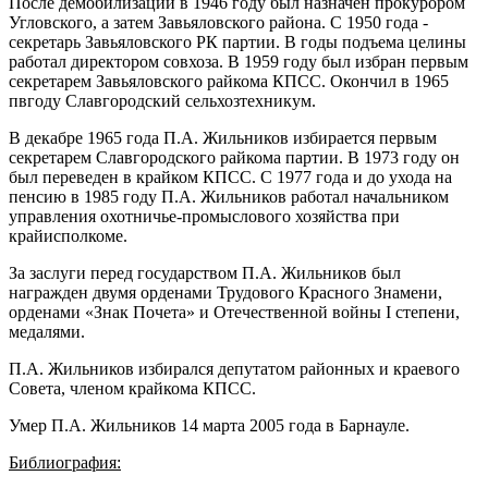
После демобилизации в 1946 году был назначен прокурором
Угловского, а затем Завьяловского района. С 1950 года -
секретарь Завьяловского РК партии. В годы подъема целины
работал директором совхоза. В 1959 году был избран первым
секретарем Завьяловского райкома КПСС. Окончил в 1965
пвгоду Славгородский сельхозтехникум.
В декабре 1965 года П.А. Жильников избирается первым
секретарем Славгородского райкома партии. В 1973 году он
был переведен в крайком КПСС. С 1977 года и до ухода на
пенсию в 1985 году П.А. Жильников работал начальником
управления охотничье-промыслового хозяйства при
крайисполкоме.
За заслуги перед государством П.А. Жильников был
награжден двумя орденами Трудового Красного Знамени,
орденами «Знак Почета» и Отечественной войны I степени,
медалями.
П.А. Жильников избирался депутатом районных и краевого
Совета, членом крайкома КПСС.
Умер П.А. Жильников 14 марта 2005 года в Барнауле.
Библиография: