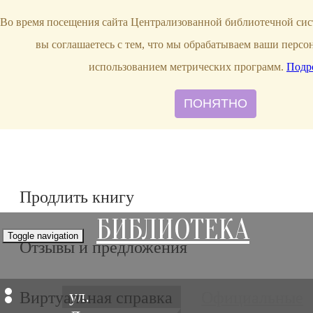
bibl-serv@mail.ru
Во время посещения сайта Централизованной библиотечной сис
вы соглашаетесь с тем, что мы обрабатываем ваши персо
использованием метрических программ.
Подр
ПОНЯТНО
Продлить книгу
БИБЛИОТЕКА
Toggle navigation
Отзывы и предложения
ул.
Виртуальная справка
Официальные