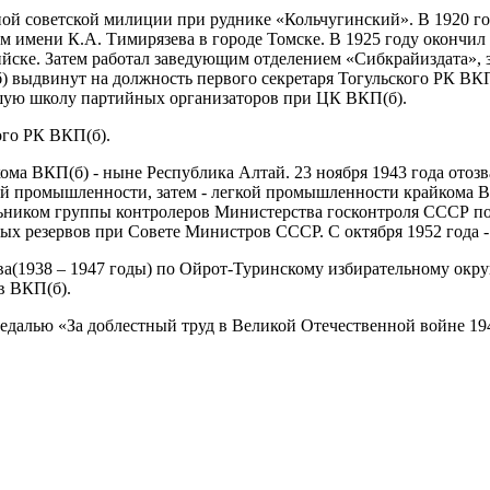
ой советской милиции при руднике «Кольчугинский». В 1920 год
м имени К.А. Тимирязева в городе Томске. В 1925 году окончил
ске. Затем работал заведующим отделением «Сибкрайиздата», з
 выдвинут на должность первого секретаря Тогульского РК ВКП(
сшую школу партийных организаторов при ЦК ВКП(б).
ого РК ВКП(б).
кома ВКП(б) - ныне Республика Алтай. 23 ноября 1943 года отоз
ой промышленности, затем - легкой промышленности крайкома В
льником группы контролеров Министерства госконтроля СССР п
х резервов при Совете Министров СССР. С октября 1952 года - 
(1938 – 1947 годы) по Ойрот-Туринскому избирательному округ
в ВКП(б).
далью «За доблестный труд в Великой Отечественной войне 1941