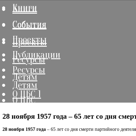
Книги
Книги
События
События
Проекты
Проекты
Публикации
Ресурсы
Ресурсы
Детям
Детям
О ЦБС 1
О ЦБС
28 ноября 1957 года – 65 лет со дня сме
28 ноября 1957 года
– 65 лет со дня смерти партийного деятел