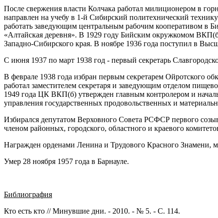
После свержения власти Колчака работал милиционером в горн
направлен на учебу в 1-й Сибирский политехнический технику
работать заведующим центральным рабочим кооперативом в Бий
«Алтайская деревня». В 1929 году Бийским окружкомом ВКП(б)
Западно-Сибирского края. В ноябре 1936 года поступил в Вы
С июня 1937 по март 1938 год - первый секретарь Славгородск
В феврале 1938 года избран первым секретарем Ойротского об
работал заместителем секретаря и заведующим отделом пищев
1949 года ЦК ВКП(б) утвержден главным контролером и нача
управления государственных продовольственных и материальны
Избирался депутатом Верховного Совета РСФСР первого созыва
членом районных, городского, областного и краевого комитето
Награжден орденами Ленина и Трудового Красного Знамени, ме
Умер 28 ноября 1957 года в Барнауле.
Библиография
Кто есть кто // Минувшие дни. - 2010. - № 5. - С. 114.