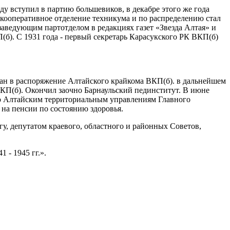
у вступил в партию большевиков, в декабре этого же года
 кооперативное отделение техникума и по распределению стал
аведующим партотделом в редакциях газет «Звезда Алтая» и
б). С 1931 года - первый секретарь Карасукского РК ВКП(б)
ван в распоряжение Алтайского крайкома ВКП(б). в дальнейшем
КП(б). Окончил заочно Барнаульский пединститут. В июне
о Алтайским территориальным управлениям Главного
на пенсии по состоянию здоровья.
у, депутатом краевого, областного и районных Советов,
 - 1945 гг.».