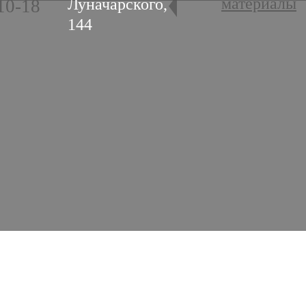
материалы
Луначарского,
10-18
144