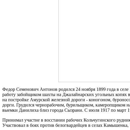
Федор Семенович Антонов родился 24 ноября 1899 года в селе
работу забойщиком шахты на Джалайнарских угольных копях в 
на постройке Амурской железной дороги - коногоном, буроносо
дорги. Грудился чернорабочим, бурильщиком, камеропщиком на
выемки Данилиха близ города Сызрани. С июля 1917 по март 1
Принимал участие в восстании рабочих Кольчугинского рудника
Участвовал в боях против белогвардейцев в селах Камышенка, 