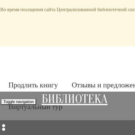
bibl-serv@mail.ru
Во время посещения сайта Централизованной библиотечной сис
Продлить книгу
Отзывы и предложе
БИБЛИОТЕКА
Toggle navigation
Виртуальный тур