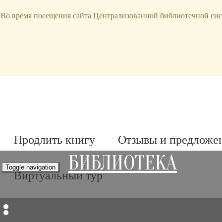
bibl-serv@mail.ru
Во время посещения сайта Централизованной библиотечной сис
Продлить книгу
Отзывы и предложе
БИБЛИОТЕКА
Toggle navigation
Виртуальный тур