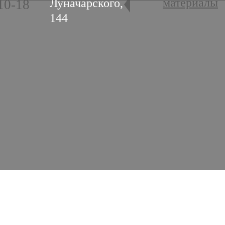
материалы
Луначарского,
10-18
144