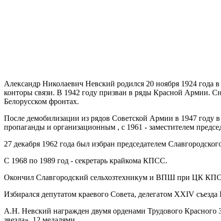
Александр Николаевич Невский родился 20 ноября 1924 года в 
конторы связи. В 1942 году призван в ряды Красной Армии. Сн
Белорусском фронтах.
После демобилизации из рядов Советской Армии в 1947 году в
пропаганды и организационным , с 1961 - заместителем предсе
27 декабря 1962 года был избран председателем Славгородског
С 1968 по 1989 год - секретарь крайкома КПСС.
Окончил Славгородский сельхозтехникум и ВПШ при ЦК КП
Избирался депутатом краевого Совета, делегатом XXIV съезд
А.Н. Невский награжден двумя орденами Трудового Красного 
звезда», 12 медалями.