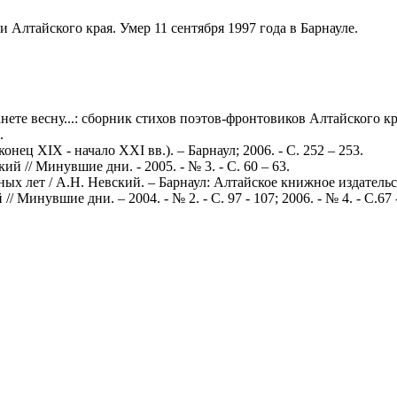
 Алтайского края. Умер 11 сентября 1997 года в Барнауле.
ете весну...: сборник стихов поэтов-фронтовиков Алтайского края
.
ец XIX - начало XXI вв.). – Барнаул; 2006. - С. 252 – 253.
й // Минувшие дни. - 2005. - № 3. - С. 60 – 63.
х лет / А.Н. Невский. – Барнаул: Алтайское книжное издательств
Минувшие дни. – 2004. - № 2. - С. 97 - 107; 2006. - № 4. - С.67 - 