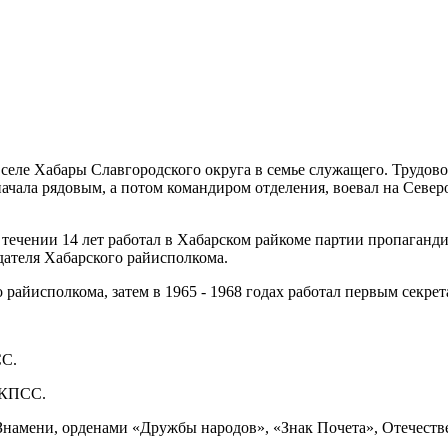
селе Хабары Славгородского округа в семье служащего. Трудово
ачала рядовым, а потом командиром отделения, воевал на Северо
 течении 14 лет работал в Хабарском райкоме партии пропаган
дателя Хабарского райисполкома.
о райисполкома, затем в 1965 - 1968 годах работал первым секр
СС.
а КПСС.
Знамени, орденами «Дружбы народов», «Знак Почета», Отечест