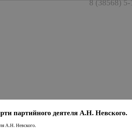
8 (38568) 5-
мерти партийного деятеля А.Н. Невского.
ля А.Н. Невского.