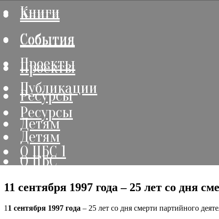
Книги
Книги
События
События
Проекты
Проекты
Публикации
Ресурсы
Ресурсы
Детям
Детям
О ЦБС 1
О ЦБС
11 сентября 1997 года – 25 лет со дня с
1
1 сентября 1997 года
– 25 лет со дня смерти партийного деяте