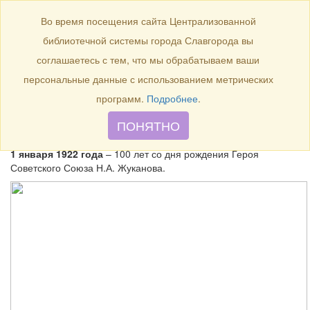
БИБЛИОТЕКА
Toggle
Во время посещения сайта Централизованной
navigation
библиотечной системы города Славгорода вы
1 января 1922 года – 100 лет
соглашаетесь с тем, что мы обрабатываем ваши
со дня рождения Героя
персональные данные с использованием метрических
Советского Союза Н.А.
программ.
Подробнее
.
Жуканова.
ПОНЯТНО
1 января 1922 года
– 100 лет со дня рождения Героя
Советского Союза Н.А. Жуканова.