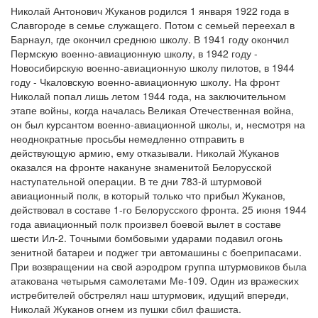
Николай Антонович Жуканов родился 1 января 1922 года в
Славгороде в семье служащего. Потом с семьей переехал в
Барнаул, где окончил среднюю школу. В 1941 году окончил
Пермскую военно-авиационную школу, в 1942 году -
Новосибирскую военно-авиационную школу пилотов, в 1944
году - Чкаловскую военно-авиационную школу. На фронт
Николай попал лишь летом 1944 года, на заключительном
этапе войны, когда началась Великая Отечественная война,
он был курсантом военно-авиационной школы, и, несмотря на
неоднократные просьбы немедленно отправить в
действующую армию, ему отказывали. Николай Жуканов
оказался на фронте накануне знаменитой Белорусской
наступательной операции. В те дни 783-й штурмовой
авиационный полк, в который только что прибыл Жуканов,
действовал в составе 1-го Белорусского фронта. 25 июня 1944
года авиационный полк произвел боевой вылет в составе
шести Ил-2. Точными бомбовыми ударами подавил огонь
зенитной батареи и поджег три автомашины с боеприпасами.
При возвращении на свой аэродром группа штурмовиков была
атакована четырьмя самолетами Ме-109. Один из вражеских
истребителей обстрелял наш штурмовик, идущий впереди,
Николай Жуканов огнем из пушки сбил фашиста.