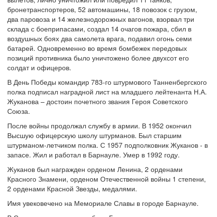
бронетранспортеров, 52 автомашины, 18 повозок с грузом,
два паровоза и 14 железнодорожных вагонов, взорвал три
склада с боеприпасами, создал 14 очагов пожара, сбил в
воздушных боях два самолета врага, подавил огонь семи
батарей. Одновременно во время бомбежек передовых
позиций противника было уничтожено более двухсот его
солдат и офицеров.
В День Победы командир 783-го штурмового Танненбергского
полка подписал наградной лист на младшего лейтенанта Н.А.
Жуканова – достоин почетного звания Героя Советского
Союза.
После войны продолжал службу в армии. В 1952 окончил
Высшую офицерскую школу штурманов. Был старшим
штурманом-летчиком полка. С 1957 подполковник Жуканов - в
запасе. Жил и работал в Барнауле. Умер в 1992 году.
Жуканов был награжден орденом Ленина, 2 орденами
Красного Знамени, орденом Отечественной войны 1 степени,
2 орденами Красной Звезды, медалями.
Имя увековечено на Мемориале Славы в городе Барнауле.