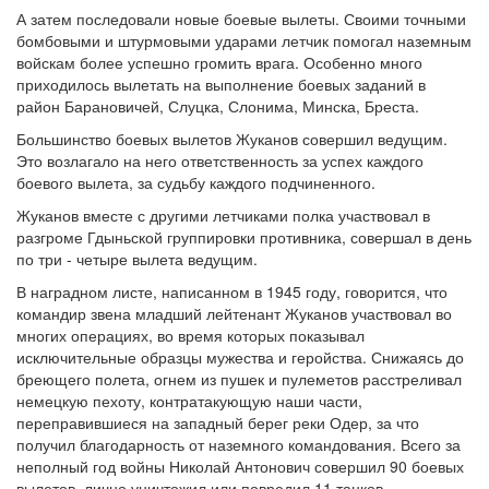
А затем последовали новые боевые вылеты. Своими точными
бомбовыми и штурмовыми ударами летчик помогал наземным
войскам более успешно громить врага. Особенно много
приходилось вылетать на выполнение боевых заданий в
район Барановичей, Слуцка, Слонима, Минска, Бреста.
Большинство боевых вылетов Жуканов совершил ведущим.
Это возлагало на него ответственность за успех каждого
боевого вылета, за судьбу каждого подчиненного.
Жуканов вместе с другими летчиками полка участвовал в
разгроме Гдыньской группировки противника, совершал в день
по три - четыре вылета ведущим.
В наградном листе, написанном в 1945 году, говорится, что
командир звена младший лейтенант Жуканов участвовал во
многих операциях, во время которых показывал
исключительные образцы мужества и геройства. Снижаясь до
бреющего полета, огнем из пушек и пулеметов расстреливал
немецкую пехоту, контратакующую наши части,
переправившиеся на западный берег реки Одер, за что
получил благодарность от наземного командования. Всего за
неполный год войны Николай Антонович совершил 90 боевых
вылетов, лично уничтожил или повредил 11 танков,