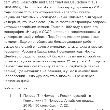
dem Weg. Geschichte und Gegenwart der Deutschen in/aus
Russland»). Этот проект Иосиф Шлейхер курировал до 2015
года. Кроме того, его исторические наработки богаты
научными статьями и исследованиями. Шлейхер был одним
из первых, кто начал освещать на газетных страницах вопросы
истории российских немцев. Также в 1992 году вышла его
монография «Немцы в СССР: история и современность» и
университетский учебник «Пособие по истории российских
немцев». Еще он опубликовал больше двадцати работ и
свыше ста статей в научных журналах, альманахах и газетах
Германии, России и Казахстана. Последние годы Иосиф
Шлейхер страдал от тяжелой болезни, развитие которой не
остановила даже успешная операция. 21 августа 2016 года он
самовольно покинул клинику в Бергиш-Гладбахе (в районе
Кельна), где находился на лечении, и ушел в неизвестном
направлении. Тело журналиста выловили из реки через
несколько дней.
Библиография:
Попова, Т. «Немец - в России, русский - в
Германии» / Т. Попова // Алтайская правда. -
2016. - 30 сентября. - С. 22.