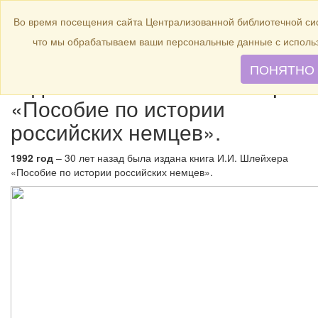
БИБЛИОТЕКА
Toggle
Во время посещения сайта Централизованной библиотечной сис
navigation
что мы обрабатываем ваши персональные данные с исполь
1992 год – 30 лет назад была
ПОНЯТНО
издана книга И.И. Шлейхера
«Пособие по истории
российских немцев».
1992 год
– 30 лет назад была издана книга И.И. Шлейхера
«Пособие по истории российских немцев».