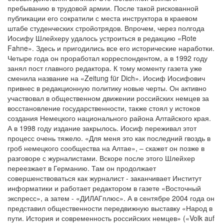
пребыванию в трудовой армии. После такой рискованной
публикации его сократили с места инструктора в краевом
штабе студенческих стройотрядов. Впрочем, через полгода
Иосифу Шлейхеру удалось устроиться в редакцию «Rote
Fahne». Здесь и пригодились все его исторические наработки.
Четыре года он проработал корреспондентом, а в 1992 году
занял пост главного редактора. К тому моменту газета уже
сменила название на «Zeitung für Dich». Иосиф Иосифович
привнес в редакционную политику новые черты. Он активно
участвовал в общественном движении российских немцев за
восстановление государственности, также стоял у истоков
создания Немецкого национального района Алтайского края.
А в 1998 году издание закрылось. Иосиф переживал этот
процесс очень тяжело. «Для меня это как последний гвоздь в
гроб немецкого сообщества на Алтае», – скажет он позже в
разговоре с журналистами. Вскоре после этого Шлейхер
переезжает в Германию. Там он продолжает
совершенствоваться как журналист - заканчивает Институт
информатики и работает редактором в газете «Восточный
экспресс», а затем - «ДИЛАГплюс». А в сентябре 2004 года он
представил общественности передвижную выставку «Народ в
пути. История и современность российских немцев» («Volk auf