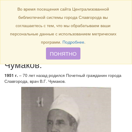
БИБЛИОТЕКА
Toggle
Во время посещения сайта Централизованной
navigation
библиотечной системы города Славгорода вы
1951 г. – 70 лет назад
соглашаетесь с тем, что мы обрабатываем ваши
родился Почетный
персональные данные с использованием метрических
гражданин города
программ.
Подробнее
.
Славгорода, врач В.Г.
ПОНЯТНО
Чумаков.
1951 г.
– 70 лет назад родился Почетный гражданин города
Славгорода, врач В.Г. Чумаков.