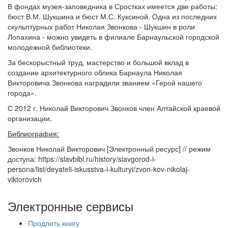
В фондах музея-заповедника в Сростках имеется две работы:
бюст В.М. Шукшина и бюст М.С. Куксиной. Одна из последних
скульптурных работ Николая Звонкова - Шукшин в роли
Лопахина - можно увидеть в филиале Барнаульской городской
молодежной библиотеки.
За бескорыстный труд, мастерство и большой вклад в
создание архитектурного облика Барнаула Николая
Викторовича Звонкова наградили званием «Герой нашего
города».
С 2012 г. Николай Викторович Звонков член Алтайской краевой
организации.
Библиография:
Звонков Николай Викторович [Электронный ресурс] // режим
доступа: https://slavbibl.ru/history/slavgorod-i-
persona/list/deyateli-iskusstva-i-kulturyi/zvon-kov-nikolaj-
viktorovich
Электронные сервисы
Продлить книгу