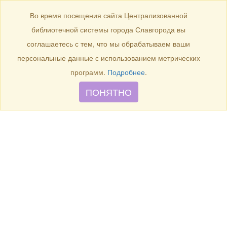
БИБЛИОТЕКА
Toggle
Во время посещения сайта Централизованной
navigation
библиотечной системы города Славгорода вы
1 сентября 1936 г. - 85 лет
соглашаетесь с тем, что мы обрабатываем ваши
назад родился скульптор
персональные данные с использованием метрических
Н.В. Звонков.
программ.
Подробнее
.
ПОНЯТНО
1 сентября 1936 г.
- 85 лет назад родился скульптор Н.В.
Звонков.