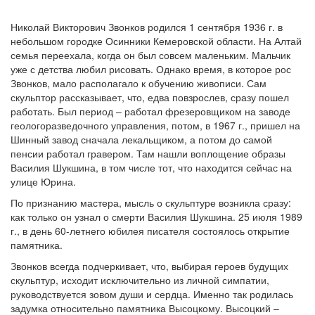
Николай Викторович Звонков родился 1 сентября 1936 г. в
небольшом городке Осинники Кемеровской области. На Алтай
семья переехала, когда он был совсем маленьким. Мальчик
уже с детства любил рисовать. Однако время, в которое рос
Звонков, мало располагало к обучению живописи. Сам
скульптор рассказывает, что, едва повзрослев, сразу пошел
работать. Был период – работал фрезеровщиком на заводе
геологоразведочного управления, потом, в 1967 г., пришел на
Шинный завод сначала лекальщиком, а потом до самой
пенсии работал гравером. Там нашли воплощение образы
Василия Шукшина, в том числе тот, что находится сейчас на
улице Юрина.
По признанию мастера, мысль о скульптуре возникла сразу:
как только он узнал о смерти Василия Шукшина. 25 июля 1989
г., в день 60-летнего юбилея писателя состоялось открытие
памятника.
Звонков всегда подчеркивает, что, выбирая героев будущих
скульптур, исходит исключительно из личной симпатии,
руководствуется зовом души и сердца. Именно так родилась
задумка относительно памятника Высоцкому. Высоцкий –