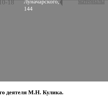
материалы
Луначарского,
10-18
144
го деятеля М.Н. Кулика.