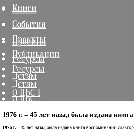
Книги
Книги
События
События
Проекты
Проекты
Публикации
Ресурсы
Ресурсы
Детям
Детям
О ЦБС 1
О ЦБС
1976 г. – 45 лет назад была издана кни
1976 г. –
45 лет назад была издана книга воспоминаний славгор