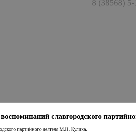
8 (38568) 5-
га воспоминаний славгородского партийно
одского партийного деятеля М.Н. Кулика.