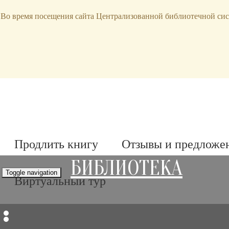
bibl-serv@mail.ru
Во время посещения сайта Централизованной библиотечной сис
Продлить книгу
Отзывы и предложе
БИБЛИОТЕКА
Toggle navigation
Виртуальный тур