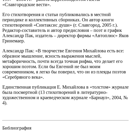
«Славгородские вести».
Его стихотворения и статьи публиковались в местной
периодике и коллективных сборниках. Он автор книги
стихотворений «Синтаксис души» (г. Славгород, 2005 г.).
Редактор-составитель и автор предисловия – поэт и график
Александр Пак, издатель – директор фирмы «Автоплюс» Яков
Гринемаер.
Александр Пак: «В творчестве Евгения Михайлова есть все:
образное мышление, ясность выражения мыслей,
метафоричность, почти всегда точная рифма, что делает его
хорошим поэтом. Если бы Евгений не был моим
современником, я легко бы поверил, что он из плеяды поэтов
«Серебряного века».
Единственная публикация Е. Михайлова в «толстом» журнале
была посмертной (13 стихотворений в литературно-
художественном и краеведческом журнале «Барнаул», 2004, №
4).
Библиография