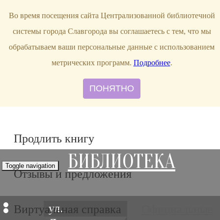
bibl-serv@mail.ru
Во время посещения сайта Централизованной библиотечной
системы города Славгорода вы соглашаетесь с тем, что мы
обрабатываем ваши персональные данные с использованием
метрических программ.
Подробнее
.
ПОНЯТНО
Продлить книгу
БИБЛИОТЕКА
Toggle navigation
Отзывы и предложения
ул.
Виртуальная справка
Официальные