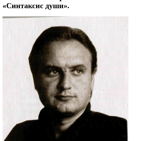
«Синтаксис души».