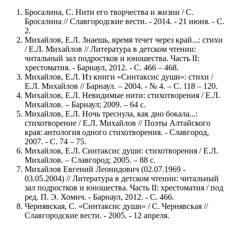
Бросалина, С. Нити его творчества и жизни / С.
Бросалина // Славгородские вести. - 2014. - 21 июня. - С.
2.
Михайлов, Е.Л. Знаешь, время течет через край...: стихи
/ Е.Л. Михайлов // Литература в детском чтении:
читальный зал подростков и юношества. Часть II:
хрестоматия. - Барнаул, 2012. - С. 466 – 468.
Михайлов, Е.Л. Из книги «Синтаксис души»: стихи /
Е.Л. Михайлов // Барнаул. – 2004. - № 4. – С. 118 – 120.
Михайлов, Е.Л. Невидимые нити: стихотворения / Е.Л.
Михайлов. – Барнаул; 2009. – 64 с.
Михайлов, Е.Л. Ночь треснула, как дно бокала...:
стихотворение / Е.Л. Михайлов // Поэты Алтайского
края: антология одного стихотворения. - Славгород,
2007. - С. 74 – 75.
Михайлов, Е.Л. Синтаксис души: стихотворения / Е.Л.
Михайлов. – Славгород; 2005. – 88 с.
Михайлов Евгений Леонидович (02.07.1969 -
03.05.2004) // Литература в детском чтении: читальный
зал подростков и юношества. Часть II: хрестоматия / под
ред. П. Э. Хомич. - Барнаул, 2012. - С. 466.
Чернявская, С. «Синтаксис души» / С. Чернявская //
Славгородские вести. - 2005. - 12 апреля.