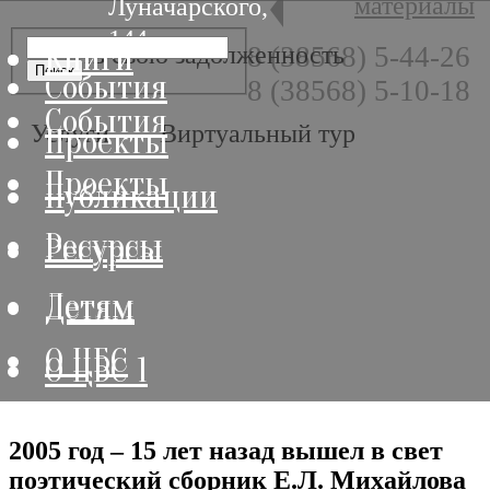
материалы
Луначарского,
144
Книги
Книги
Узнать свою задолженность
8 (38568) 5-44-26
События
8 (38568) 5-10-18
События
Услуги
Виртуальный тур
Проекты
Проекты
Публикации
Ресурсы
Ресурсы
Детям
Детям
О ЦБС
О ЦБС 1
2005 год – 15 лет назад вышел в свет
поэтический сборник Е.Л. Михайлова