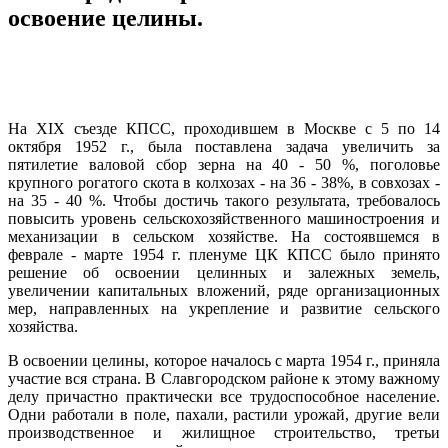
освоение целины.
На
XIX
съезде КПСС, проходившем в Москве с 5 по 14
октября 1952 г., была поставлена задача увеличить за
пятилетие валовой сбор зерна на 40 - 50 %, поголовье
крупного рогатого скота в колхозах - на 36 - 38%, в совхозах -
на 35 - 40 %. Чтобы достичь такого результата, требовалось
повысить уровень сельскохозяйственного машиностроения и
механизации в сельском хозяйстве. На состоявшемся в
феврале - марте 1954 г. пленуме ЦК КПСС было принято
решение об освоении целинных и залежных земель,
увеличении капитальных вложений, ряде организационных
мер, направленных на укрепление и развитие сельского
хозяйства.
В освоении целины, которое началось с марта 1954 г., приняла
участие вся страна. В Славгородском районе к этому важному
делу причастно практически все трудоспособное население.
Одни работали в поле, пахали, растили урожай, другие вели
производственное и жилищное строительство, третьи