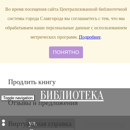
bibl-serv@mail.ru
Во время посещения сайта Централизованной библиотечной
системы города Славгорода вы соглашаетесь с тем, что мы
обрабатываем ваши персональные данные с использованием
метрических программ.
Подробнее
.
ПОНЯТНО
Продлить книгу
БИБЛИОТЕКА
Toggle navigation
Отзывы и предложения
ул.
Виртуальная справка
Официальные