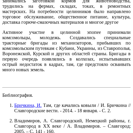
занимались заготовкой кормов для животноводства,
трудились на фермах, складах, токах, в ремонтных
мастерских. На потребности целинников было направлено
торговое обслуживание, общественное питание, культура,
доставка горюче-смазочных материалов и многое другое
Активное участие в целинной эпопее принимали
комсомольцы, молодежь. Создавались специальные
тракторные бригады из механизаторов, прибывших по
комсомольским путевкам с Кубани, Украины, из Ставрополья,
Воронежской, Курской и других областей страны. Бригады в
первую очередь появлялись в колхозах, испытывавших
острый недостаток в кадрах, там, где предстояло осваивать
много новых земель.
Библиография.
Бричкина, И.
Там, где качались ковыли / И. Бричкина //
Славгородские вести. - 2014. - 18 января. - С. 2.
Владимиров, А. Славгородский, Немецкий районы, г.
Славгород в
XX
веке / А. Владимиров. – Славгород;
2005. – С. 141 - 160.