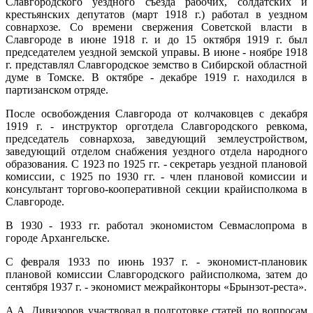
Славгородского уездного съезда рабочих, солдатских и
крестьянских депутатов (март 1918 г.) работал в уездном
совнархозе. Со времени свержения Советской власти в
Славгороде в июне 1918 г. и до 15 октября 1919 г. был
председателем уездной земской управы. В июне - ноябре 1918
г. представлял Славгородское земство в Сибирской областной
думе в Томске. В октябре - декабре 1919 г. находился в
партизанском отряде.
После освобождения Славгорода от колчаковцев с декабря
1919 г. - инструктор орготдела Славгородского ревкома,
председатель совнархоза, заведующий землеустройством,
заведующий отделом снабжения уездного отдела народного
образования. С 1923 по 1925 гг. - секретарь уездной плановой
комиссии, с 1925 по 1930 гг. - член плановой комиссии и
консультант торгово-кооперативной секции крайисполкома в
Славгороде.
В 1930 - 1933 гг. работал экономистом Севмаслопрома в
городе Архангельске.
С февраля 1933 по июнь 1937 г. - экономист-плановик
плановой комиссии Славгородского райисполкома, затем до
сентября 1937 г. - экономист межрайконторы «Брынзот-реста».
А.А. Дивизоров участвовал в подготовке статей по вопросам