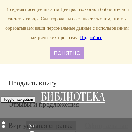
bibl-serv@mail.ru
Во время посещения сайта Централизованной библиотечной
системы города Славгорода вы соглашаетесь с тем, что мы
обрабатываем ваши персональные данные с использованием
метрических программ.
Подробнее
.
ПОНЯТНО
Продлить книгу
БИБЛИОТЕКА
Toggle navigation
Отзывы и предложения
ул.
Виртуальная справка
Официальные