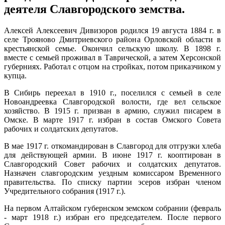
деятеля Славгородского земства.
Алексей Алексеевич Дивизоров родился 19 августа 1884 г. в
селе Трояново Дмитриевского района Орловской области в
крестьянской семье. Окончил сельскую школу. В 1898 г.
вместе с семьей проживал в Таврической, а затем Херсонской
губерниях. Работал с отцом на стройках, потом приказчиком у
купца.
В Сибирь переехал в 1910 г., поселился с семьей в селе
Новоандреевка Славгородской волости, где вел сельское
хозяйство. В 1915 г. призван в армию, служил писарем в
Омске. В марте 1917 г. избран в состав Омского Совета
рабочих и солдатских депутатов.
В мае 1917 г. откомандирован в Славгород для отгрузки хлеба
для действующей армии. В июне 1917 г. кооптирован в
Славгородский Совет рабочих и солдатских депутатов.
Назначен славгородским уездным комиссаром Временного
правительства. По списку партии эсеров избран членом
Учредительного собрания (1917 г.).
На первом Алтайском губернском земском собрании (февраль
- март 1918 г.) избран его председателем. После первого