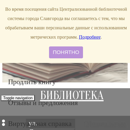
bibl-serv@mail.ru
Во время посещения сайта Централизованной библиотечной
системы города Славгорода вы соглашаетесь с тем, что мы
обрабатываем ваши персональные данные с использованием
метрических программ.
Подробнее
.
ПОНЯТНО
Продлить книгу
БИБЛИОТЕКА
Toggle navigation
Отзывы и предложения
ул.
Виртуальная справка
Официальные