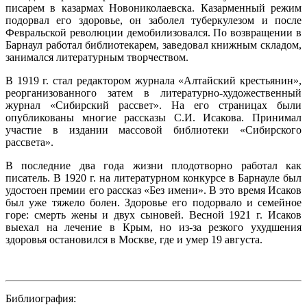
писарем в казармах Новониколаевска. Казарменный режим
подорвал его здоровье, он заболел туберкулезом и после
Февральской революции демобилизовался. По возвращении в
Барнаул работал библиотекарем, заведовал книжным складом,
занимался литературным творчеством.
В 1919 г. стал редактором журнала «Алтайский крестьянин»,
реорганизованного затем в литературно-художественный
журнал «Сибирский рассвет». На его страницах были
опубликованы многие рассказы С.И. Исакова. Принимал
участие в издании массовой библиотеки «Сибирского
рассвета».
В последние два года жизни плодотворно работал как
писатель. В 1920 г. на литературном конкурсе в Барнауле был
удостоен премии его рассказ «Без имени». В это время Исаков
был уже тяжело болен. Здоровье его подорвало и семейное
горе: смерть жены и двух сыновей. Весной 1921 г. Исаков
выехал на лечение в Крым, но из-за резкого ухудшения
здоровья остановился в Москве, где и умер 19 августа.
Библиография: