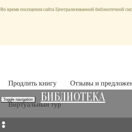
bibl-serv@mail.ru
Во время посещения сайта Централизованной библиотечной сис
Продлить книгу
Отзывы и предложе
БИБЛИОТЕКА
Toggle navigation
Виртуальный тур