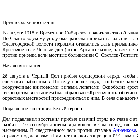
Предпосылки восстания.
В августе 1918 г. Временное Сибирское правительство объяви
По Славгородскому уезду был разослан приказ начальника га
Славгородской волости первыми отказались дать призывнико
Крестьяне селе Черный дол (ныне Архангельское) также не 
против призыва вели местные большевики С. Светлов-Топтыгин
Начало восстания.
28 августа в Черный Дол прибыл офицерский отряд, чтобы
советских работников. По селу прошел слух, что белые наме
вооруженные винтовками, вилами, лопатами. Освободив арест
руководства восстанием был образован «Крестьянско-рабочий ш
окрестных местностей присоединиться к ним. В села с анало
Подавление восстания. Белый террор.
Для подавления восстания прибыл казачий отряд во главе с а
разбиты. 10 сентября анненковцы вошли в Славгород, где ра
населением. В следственном деле против атамана
Анненкова
отрядом под девизом: «Нам нет никаких запрещений! С нами Бо