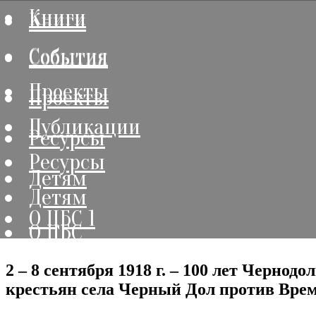
Книги
Книги
События
События
Проекты
Проекты
Публикации
Ресурсы
Ресурсы
Детям
Детям
О ЦБС 1
О ЦБС
2 – 8 сентября 1918 г. – 100 лет Черно
крестьян села Черный Дол против Врем