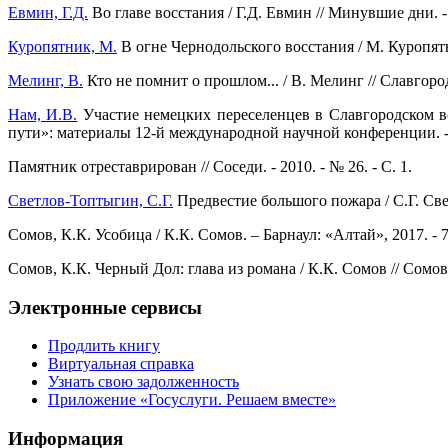
Евмин, Г.Д.
Во главе восстания / Г.Д. Евмин // Минувшие дни. - 2
Куропятник, М.
В огне Чернодольского восстания / М. Куропятни
Мелинг, В.
Кто не помнит о прошлом... / В. Мелинг // Славгородск
Нам, И.В.
Участие немецких переселенцев в Славгородском во
пути»: материалы 12-й международной научной конференции. - М
Памятник отреставрирован // Соседи. - 2010. - № 26. - С. 1.
Светлов-Топтыгин, С.Г.
Предвестие большого пожара / С.Г. Светл
Сомов, К.К. Усобица / К.К. Сомов. – Барнаул: «Алтай», 2017. - 7
Сомов, К.К. Черный Дол: глава из романа / К.К. Сомов // Сомов, 
Электронные сервисы
Продлить книгу
Виртуальная справка
Узнать свою задолженность
Приложение «Госуслуги. Решаем вместе»
Информация