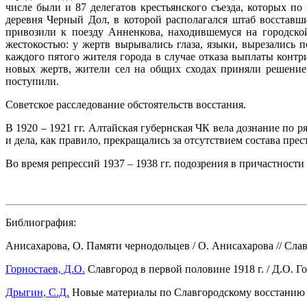
числе были и 87 делегатов крестьянского съезда, которых п
деревня Черный Дол, в которой располагался штаб восставш
привозили к поезду Анненкова, находившемуся на городской
жестокостью: у жертв вырывались глаза, языки, вырезались
каждого пятого жителя города в случае отказа выплаты конт
новых жертв, жители сел на общих сходах приняли решение 
поступили.
Советское расследование обстоятельств восстания.
В 1920 – 1921 гг. Алтайская губернская ЧК вела дознание по 
и дела, как правило, прекращались за отсутствием состава пр
Во время репрессий 1937 – 1938 гг. подозрения в причастнос
Библиография:
Анисахарова, О. Памяти чернодольцев / О. Анисахарова // Славгор
Горностаев, Д.О.
Славгород в первой половине 1918 г. / Д.О. Горн
Дрыгин, С.Д.
Новые материалы по Славгородскому восстанию 1918