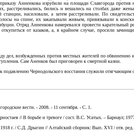
о приказу Анненкова изрубили на площади Славгорода против 
их, расстреливались, бились и вешались на столбах даже жен
 станции, насиловали, а затем расстреливали. По свидетельс
 полосы на спине, их закапывали живьем, привязывали к конс
рибуции. Отряд Анненкова намеревался провести карательный ре
откупиться от казаков, а, в крайнем случае, просили зачинщ
ряду дел, возбужденных против местных жителей по обвинению и
еступления. Сам Аненков был приговорен к смертной казни.
ти к подавлению Чернодольского восстания служили отягчающим 
одские вести. - 2008. - 11 сентября. - С. 1.
остаев // В борьбе и тревоге / сост. В.С. Усатых. – Барнаул; 1977.
 г. / С.Д. Дрыгин // Алтайский сборник: Вып. XVI / отв. ред. В