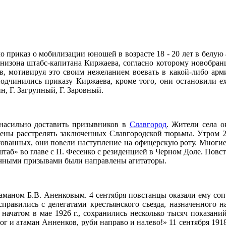
ло приказ о мобилизации юношей в возрасте 18 - 20 лет в белую
рнизона штабс-капитана Киржаева, согласно которому новобра
в, мотивируя это своим нежеланием воевать в какой-либо арм
подчинились приказу Киржаева, кроме того, они остановили 
, Г. Загрупный, Г. Заровный.
 насильно доставить призывников в
Славгород
. Жители села о
рены расстрелять заключенных Славгородской тюрьмы. Утром 2 
ованных, они повели наступление на офицерскую роту. Многие
таб» во главе с П. Фесенко с резиденцией в Черном Доле. Повс
гичными призывами были направлены агитаторы.
таманом Б.В. Аненковым. 4 сентября повстанцы оказали ему соп
справились с делегатами крестьянского съезда, назначенного н
, начатом в мае 1926 г., сохранились несколько тысяч показан
г и атаман Анненков, руби направо и налево!» 11 сентября 1918