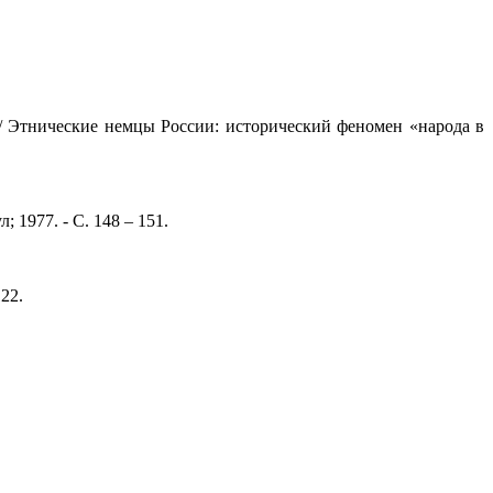
// Этнические немцы России: исторический феномен «народа в
; 1977. - С. 148 – 151.
122.