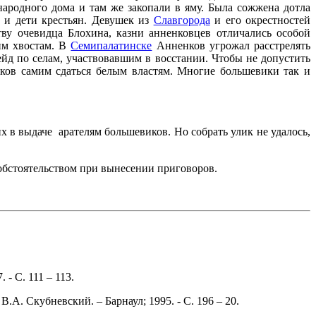
народного дома и там же закопали в яму. Была сожжена дотла
ы и дети крестьян. Девушек из
Славгорода
и его окрестностей
тву очевидца Блохина, казни анненковцев отличались особой
ким хвостам. В
Семипалатинске
Анненков угрожал расстрелять
йд по селам, участвовавшим в восстании. Чтобы не допустить
иков самим сдаться белым властям. Многие большевики так и
х в выдаче арателям большевиков. Но собрать улик не удалось,
обстоятельством при вынесении приговоров.
 - С. 111 – 113.
.А. Скубневский. – Барнаул; 1995. - С. 196 – 20.