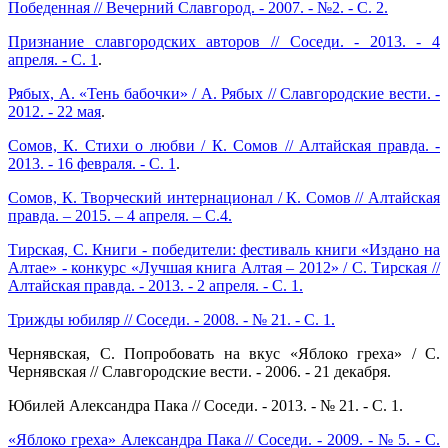
Победенная // Вечерний Славгород. - 2007. - №2. - С. 2.
Признание славгородских авторов // Соседи. - 2013. - 4
апреля. - С. 1
.
Рябых, А. «Тень бабочки» / А. Рябых // Славгородские вести. -
2012. - 22 мая
.
Сомов, К. Стихи о любви / К. Сомов // Алтайская правда. -
2013. - 16 февраля. - С. 1
.
Сомов, К. Творческий интернационал / К. Сомов // Алтайская
правда. – 2015. – 4 апреля. – С.4.
Тирская, С. Книги - победители: фестиваль книги «Издано на
Алтае» - конкурс «Лучшая книга Алтая – 2012» / С. Тирская //
Алтайская правда. - 2013. - 2 апреля. - С. 1.
Трижды юбиляр // Соседи. - 2008. - № 21. - С. 1.
Чернявская, С. Попробовать на вкус «Яблоко греха» / С.
Чернявская // Славгородские вести. - 2006. - 21 декабря.
Юбилей Александра Пака // Соседи. - 2013. - № 21. - С. 1.
«Яблоко греха» Александра Пака // Соседи. - 2009. - № 5. - С.