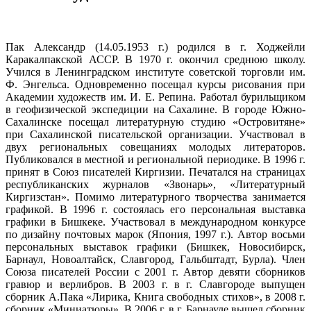
Пак Александр (14.05.1953 г.) родился в г. Ходжейли
Каракалпакской АССР. В 1970 г. окончил среднюю школу.
Учился в Ленинградском институте советской торговли им.
Ф. Энгельса. Одновременно посещал курсы рисования при
Академии художеств им. И. Е. Репина. Работал бурильщиком
в геофизической экспедиции на Сахалине. В городе Южно-
Сахалинске посещал литературную студию «Островитяне»
при Сахалинской писательской организации. Участвовал в
двух региональных совещаниях молодых литераторов.
Публиковался в местной и региональной периодике. В 1996 г.
принят в Союз писателей Киргизии. Печатался на страницах
республиканских журналов «Звонарь», «Литературный
Киргизстан». Помимо литературного творчества занимается
графикой. В 1996 г. состоялась его персональная выставка
графики в Бишкеке. Участвовал в международном конкурсе
по дизайну почтовых марок (Япония, 1997 г.). Автор восьми
персональных выставок графики (Бишкек, Новосибирск,
Барнаул, Новоалтайск, Славгород, Гальбштадт, Бурла). Член
Союза писателей России с 2001 г. Автор девяти сборников
гравюр и верлибров. В 2003 г. в г. Славгороде выпущен
сборник А.Пака «Лирика, Книга свободных стихов», в 2008 г.
сборник «Миниатюры». В 2006 г. в г. Барнауле вышел сборник