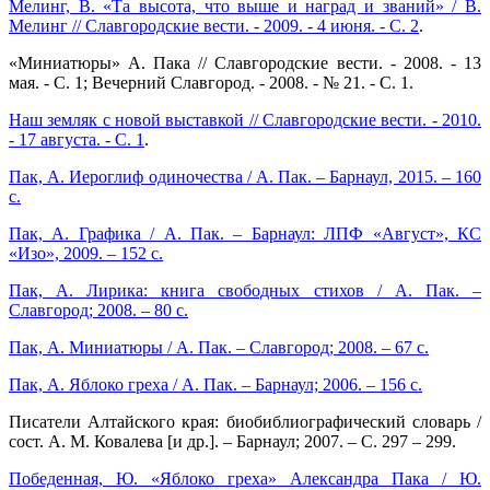
Мелинг, В. «Та высота, что выше и наград и званий» / В.
Мелинг // Славгородские вести. - 2009. - 4 июня. - С. 2
.
«Миниатюры» А. Пака // Славгородские вести. - 2008. - 13
мая. - С. 1; Вечерний Славгород. - 2008. - № 21. - С. 1.
Наш земляк с новой выставкой // Славгородские вести. - 2010.
- 17 августа. - С. 1
.
Пак, А. Иероглиф одиночества / А. Пак. – Барнаул, 2015. – 160
с.
Пак, А. Графика / А. Пак. – Барнаул: ЛПФ «Август», КС
«Изо», 2009. – 152 с.
Пак, А. Лирика: книга свободных стихов / А. Пак. –
Славгород; 2008. – 80 с.
Пак, А. Миниатюры / А. Пак. – Славгород; 2008. – 67 с.
Пак, А. Яблоко греха / А. Пак. – Барнаул; 2006. – 156 с.​
Писатели Алтайского края: биобиблиографический словарь /
сост. А. М. Ковалева [и др.]. – Барнаул; 2007. – С. 297 – 299.
Победенная, Ю. «Яблоко греха» Александра Пака / Ю.