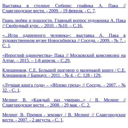
Выставка в столице Сибири: графика А. Пака //
Славгородские вести. - 2009. - 19 феврля. - С. 7
.
Грань любви и пошлости. Главный вопрос художника А. Пака
// Свободный курс. – 2010. - №10. – С.16.
«...Игра одаренного человека»: выставка А. Пака в
художественном музее Новосибирска // Соседи. - 2009. - № 7. -
С. 1
.
«Иероглиф одиночества» Пака // Московский комсомолец на
Алтае. – 2015. – 1-8 апреля. – С.29.
Клюшников, С.Е. Большой разговор о маленькой книге / С.Е.
Клюшников // Барнаул. - 2011. - № 4. - С. 128 - 129.
«Лучшая книга года» - «Яблоко греха» // Соседи. - 2007. - №
32. - С. 1
.
Мелинг, В. «Каждый раз умираю...» / В. Мелинг //
Славгородские вести . - 2008. - 29 мая. - С. 2.
Мелинг, В. Премия - земляку / В. Мелинг // Славгородские
вести. - 2007. - 2 августа. - С. 1
.