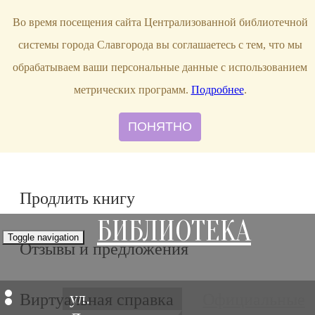
bibl-serv@mail.ru
Во время посещения сайта Централизованной библиотечной
системы города Славгорода вы соглашаетесь с тем, что мы
обрабатываем ваши персональные данные с использованием
метрических программ.
Подробнее
.
ПОНЯТНО
Продлить книгу
БИБЛИОТЕКА
Toggle navigation
Отзывы и предложения
ул.
Виртуальная справка
Официальные