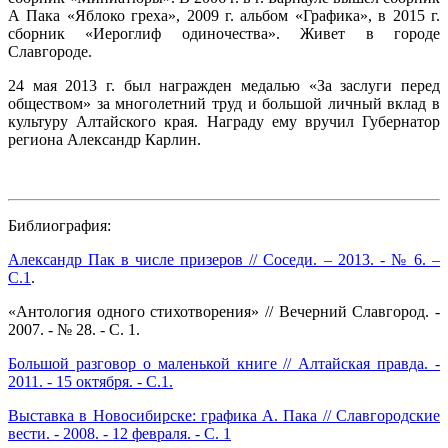
А Пака «Яблоко греха», 2009 г. альбом «Графика», в 2015 г.
сборник «Иероглиф одиночества». Живет в городе
Славгороде.
24 мая 2013 г. был награжден медалью «За заслуги перед
обществом» за многолетний труд и большой личный вклад в
культуру Алтайского края. Награду ему вручил Губернатор
региона Александр Карлин.
Библиография:
Александр Пак в числе призеров // Соседи. – 2013. - № 6. –
С.1
.
«Антология одного стихотворения» // Вечерний Славгород. -
2007. - № 28. - С. 1.
Большой разговор о маленькой книге // Алтайская правда. -
2011. - 15 октября. - С.1.
Выставка в Новосибирске: графика А. Пака // Славгородские
вести. - 2008. - 12 февраля. - С. 1