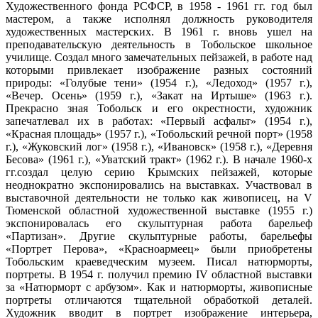
Художественного фонда РСФСР, в 1958 - 1961 гг. год был
мастером, а также исполнял должность руководителя
художественных мастерских. В 1961 г. вновь ушел на
преподавательскую деятельность в Тобольское школьное
училище. Создал много замечательных пейзажей, в работе над
которыми привлекает изображение разных состояний
природы: «Голубые тени» (1954 г.), «Ледоход» (1957 г.),
«Вечер. Осень» (1959 г.), «Закат на Иртыше» (1963 г.).
Прекрасно зная Тобольск и его окрестности, художник
запечатлевал их в работах: «Первый асфальт» (1954 г.),
«Красная площадь» (1957 г.), «Тобольский речной порт» (1958
г.), «Жуковский лог» (1958 г.), «Ивановск» (1958 г.), «Деревня
Бесова» (1961 г.), «Уватский тракт» (1962 г.). В начале 1960-х
гг.создал целую серию Крымских пейзажей, которые
неоднократно экспонировались на выставках. Участвовал в
выставочной деятельности не только как живописец, на V
Тюменской областной художественной выставке (1955 г.)
экспонировалась его скульптурная работа барельеф
«Партизан». Другие скульптурные работы, барельефы
«Портрет Перова», «Красноармеец» были приобретены
Тобольским краеведческим музеем. Писал натюрморты,
портреты. В 1954 г. получил премию IV областной выставки
за «Натюрморт с арбузом». Как и натюрморты, живописные
портреты отличаются тщательной обработкой деталей.
Художник вводит в портрет изображение интерьера,