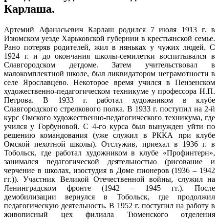
Карлаша.
Артемий Афанасьевич Карлаш родился 7 июля 1913 г. в
Изюмском уезде Харьковской губернии в крестьянской семье.
Рано потеряв родителей, жил в няньках у чужих людей. С
1924 г. и до окончания школы-семилетки воспитывался в
Славгородском детдоме. Затем учительствовал в
малокомплектной школе, был ликвидатором неграмотности в
селе Ярославцево. Некоторое время учился в Пензенском
художественно-педагогическом техникуме у профессора Н.П.
Петрова. В 1933 г. работал художником в клубе
Славгородского стрелкового полка. В 1933 г. поступил на 2-й
курс Омского художественно-педагогического техникума, где
учился у Горбуновой. С 4-го курса был вынужден уйти по
решению командования (уже служил в РККА при клубе
Омской пехотной школы). Отслужив, приехал в 1936 г. в
Тобольск, где работал художником в клубе «Профинтерн»,
занимался педагогической деятельностью (рисование и
черчение в школах, изостудия в Доме пионеров (1936 – 1942
гг.)). Участник Великой Отечественной войны, служил на
Ленинградском фронте (1942 – 1945 гг.). После
демобилизации вернулся в Тобольск, где продолжил
педагогическую деятельность. В 1952 г. поступил на работу в
живописный цех филиала Тюменского отделения