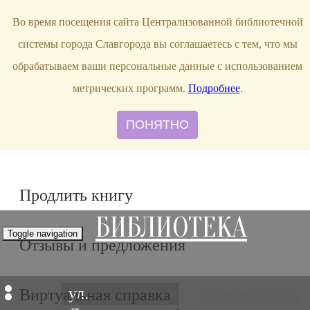
bibl-serv@mail.ru
Во время посещения сайта Централизованной библиотечной
системы города Славгорода вы соглашаетесь с тем, что мы
обрабатываем ваши персональные данные с использованием
метрических программ.
Подробнее
.
ПОНЯТНО
Продлить книгу
БИБЛИОТЕКА
Toggle navigation
Отзывы и предложения
ул.
Виртуальная справка
Официальные