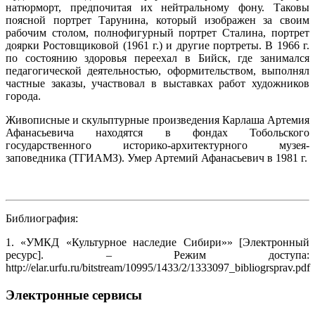
натюрморт, предпочитая их нейтральному фону. Таковы
поясной портрет Тарунина, который изображен за своим
рабочим столом, полнофигурный портрет Сталина, портрет
доярки Ростовщиковой (1961 г.) и другие портреты. В 1966 г.
по состоянию здоровья переехал в Бийск, где занимался
педагогической деятельностью, оформительством, выполнял
частные заказы, участвовал в выставках работ художников
города.
Живописные и скульптурные произведения Карлаша Артемия
Афанасьевича находятся в фондах Тобольского
государственного историко-архитектурного музея-
заповедника (ТГИАМЗ). Умер Артемий Афанасьевич в 1981 г.
Библиография:
1. «УМКД «Культурное наследие Сибири»» [Электронный
ресурс]. – Режим доступа:
http://elar.urfu.ru/bitstream/10995/1433/2/1333097_bibliogrsprav.pdf
Электронные сервисы