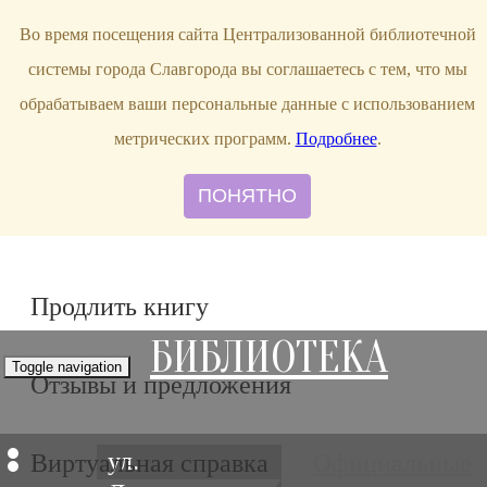
bibl-serv@mail.ru
Во время посещения сайта Централизованной библиотечной
системы города Славгорода вы соглашаетесь с тем, что мы
обрабатываем ваши персональные данные с использованием
метрических программ.
Подробнее
.
ПОНЯТНО
Продлить книгу
БИБЛИОТЕКА
Toggle navigation
Отзывы и предложения
ул.
Виртуальная справка
Официальные