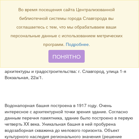
БИБЛИОТЕКА
Toggle
Во время посещения сайта Централизованной
navigation
библиотечной системы города Славгорода вы
1917 год – 100 лет назад
соглашаетесь с тем, что мы обрабатываем ваши
было построено здание
персональные данные с использованием метрических
водонапорной башни.
программ.
Подробнее
.
ПОНЯТНО
1917 год – 100 лет назад было построено здание
водонапорной башни. Местоположение: памятника
архитектуры и градостроительства: г. Славгород, улица 1-я
Вокзальная, 22а/1.
Водонапорная башня построена в 1917 году. Очень
интересное с архитектурной точки зрения здание. Согласно
данным перечня памятника, здание было построено в первую
четверть XX века. Уникальная башня в ней пробурена
водозаборная скважина до мелового горизонта. Объект
культурного наследия регионального значения (решение