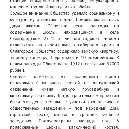
станции, пожарное депо с обозом, амбулатория с
манежем, торговый корпус и скотобойни.
Большое внимание Общество уделяло социальному и
культурному развитию города. Помощь оказывалась
двум школам. Общество несло расходы на
содержание школы, находившейся в селе
Славгородском. 25 % от чистого годового дохода
отчислялось на строительство соборного храма в
Славгороде. Общество содержало земскую квартиру,
тюремную камеру, 1 урядника и 10 полицейских. В
целом расходы Общества за 1912 г. составили 37000
рублей.
Следует отметить, что планировка города
изначально была очень строгой, не допускавшей
отклонений, имела четкую поусадебную и
квартальную разбивку. Градостроительным проектом
были отведены земельные участки для различных
общественных заведений – под народный дом,
городской театр, школы и средние учебные
заведения. Предусмотрены площади под 3
православные церкви, католический костел,