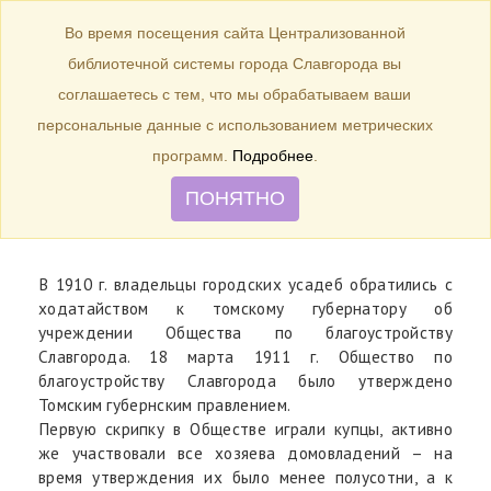
БИБЛИОТЕКА
Toggle
Во время посещения сайта Централизованной
navigation
библиотечной системы города Славгорода вы
18 марта 1911 г. – 95 лет назад
соглашаетесь с тем, что мы обрабатываем ваши
было утверждено Общество по
персональные данные с использованием метрических
благоустройству Славгорода
программ.
Подробнее
.
ПОНЯТНО
В 1910 г. владельцы городских усадеб обратились с
ходатайством к томскому губернатору об
учреждении Общества по благоустройству
Славгорода. 18 марта 1911 г. Общество по
благоустройству Славгорода было утверждено
Томским губернским правлением.
Первую скрипку в Обществе играли купцы, активно
же участвовали все хозяева домовладений – на
время утверждения их было менее полусотни, а к