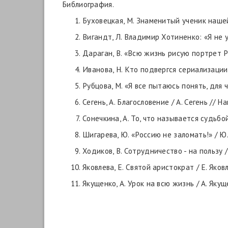
Библиография.
Буховецкая, М. Знаменитый ученик нашей ш
Вигандт, Л. Владимир Хотиненко: «Я не уг
Дараган, В. «Всю жизнь рисую портрет Росс
Иванова, Н. Кто подвергся сериализации? /
Рубцова, М. «Я все пытаюсь понять, для че
Сегень, А. Благословение / А. Сегень // На
Сонечкина, А. То, что называется судьбой..
Шигарева, Ю. «Россию не заломать!» / Ю. 
Ходиков, В. Сотрудничество - на пользу / В
Яковлева, Е. Святой аристократ / Е. Яковле
Якущенко, А. Урок на всю жизнь / А. Якущен