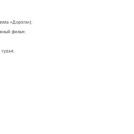
елла «Дорога»);
ажный фильм;
 судья;