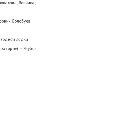
новалова, Вовчика;
трович Волобуев;
дводной лодки;
ератора») – Якубов;