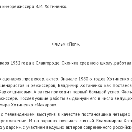
я кинорежиссера В.И. Хотиненко.
Фильм «Поп».
варя 1952 года в Славгороде. Окончив среднюю школу, работа
ор сценария, продюсер, актер. Вначале 1980-х годов Хотиненко
сценаристов и режиссеров, Владимир Хотиненко как постано
 Фархутдиновым. А затем приходит первый большой успех. Фил
жиссере. Последующие работы выдвинули его в число ведущих
имира Хотиненко «Макаров».
 с телевидением, выступив в качестве постановщика четырех
продолжение. И на экранах появился снятый Владимиром Хот
 ударом», с участием ведущих актеров современного российск