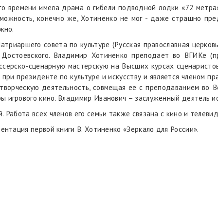
о времени имела драма о гибели подводной лодки «72 метра»
можность, конечно же, Хотиненко не мог - даже страшно пре
жно.
атриаршего совета по культуре (Русская православная церковь)
 Достоевского. Владимир Хотиненко преподает во ВГИКе (
иссерско-сценарную мастерскую на Высших курсах сценаристо
а при президенте по культуре и искусству и является членом п
ворческую деятельность, совмещая ее с преподаванием во В
ы игрового кино. Владимир Иванович – заслуженный деятель ис
. Работа всех членов его семьи также связана с кино и телеви
зентация первой книги В. Хотиненко «Зеркало для России».