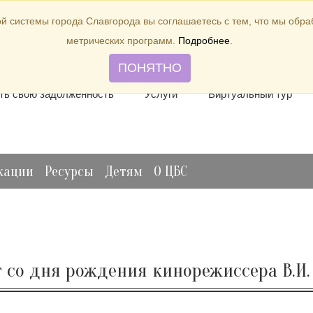
й системы города Славгорода вы соглашаетесь с тем, что мы обр
метрических программ.
Подробнее
.
лить книгу
Отзывы и предложения
Виртуальная спр
ПОНЯТНО
ть свою задолженность
Услуги
Виртуальный тур
кации
Ресурсы
Детям
О ЦБС
ет со дня рождения кинорежиссера В.И.