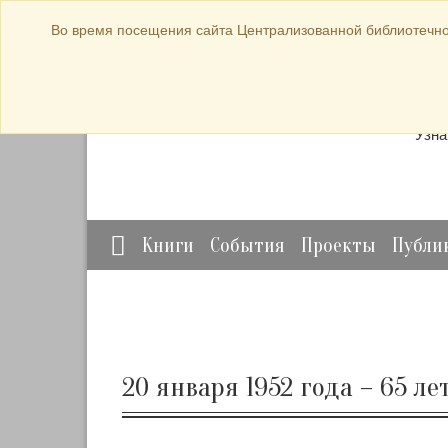
bibl-serv@mail.ru
Во время посещения сайта Централизованной библиотечно
Прод
Узна
Книги
События
Проекты
Публи
20 января 1952 года – 65 л