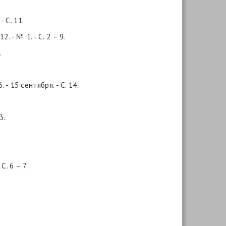
 С. 11.
 - № 1. - С. 2 – 9.
.
- 15 сентября. - С. 14.
3.
.
С. 6 – 7.