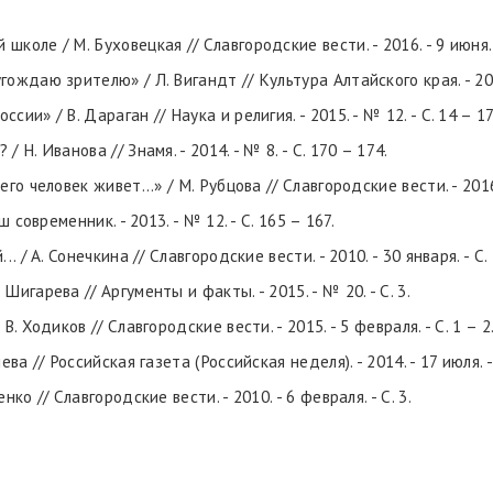
коле / М. Буховецкая // Славгородские вести. - 2016. - 9 июня. -
ождаю зрителю» / Л. Вигандт // Культура Алтайского края. - 2012.
ии» / В. Дараган // Наука и религия. - 2015. - № 12. - С. 14 – 17
 Н. Иванова // Знамя. - 2014. - № 8. - С. 170 – 174.
го человек живет...» / М. Рубцова // Славгородские вести. - 2016. 
ш современник. - 2013. - № 12. - С. 165 – 167.
. / А. Сонечкина // Славгородские вести. - 2010. - 30 января. - С. 
Шигарева // Аргументы и факты. - 2015. - № 20. - С. 3.
. Ходиков // Славгородские вести. - 2015. - 5 февраля. - С. 1 – 2
ва // Российская газета (Российская неделя). - 2014. - 17 июля. - 
ко // Славгородские вести. - 2010. - 6 февраля. - С. 3.