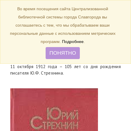
БИБЛИОТЕКА
Toggle
Во время посещения сайта Централизованной
navigation
библиотечной системы города Славгорода вы
11 октября 1912 года – 105 лет со
соглашаетесь с тем, что мы обрабатываем ваши
дня рождения писателя Ю.Ф.
персональные данные с использованием метрических
Стрехнина.
программ.
Подробнее
.
ПОНЯТНО
11 октября 1912 года – 105 лет со дня рождения
писателя Ю.Ф. Стрехнина.