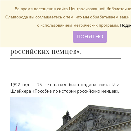
БИБЛИОТЕКА
Toggle
Во время посещения сайта Централизованной библиотечно
navigation
Славгорода вы соглашаетесь с тем, что мы обрабатываем ваш
1992 год – 25 лет назад была
с использованием метрических программ.
Подр
издана книга И.И. Шлейхера
ПОНЯТНО
«Пособие по истории
российских немцев».
1992 год – 25 лет назад была издана книга И.И.
Шлейхера «Пособие по истории российских немцев».