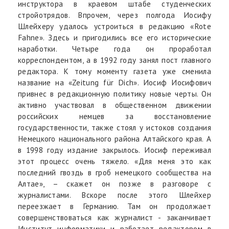
инструктора в краевом штабе студенческих
стройотрядов. Впрочем, через полгода Иосифу
Шлейхеру удалось устроиться в редакцию «Rote
Fahne». Здесь и пригодились все его исторические
наработки. Четыре года он проработал
корреспондентом, а в 1992 году занял пост главного
редактора. К тому моменту газета уже сменила
название на «Zeitung für Dich». Иосиф Иосифович
привнес в редакционную политику новые черты. Он
активно участвовал в общественном движении
российских немцев за восстановление
государственности, также стоял у истоков создания
Немецкого национального района Алтайского края. А
в 1998 году издание закрылось. Иосиф переживал
этот процесс очень тяжело. «Для меня это как
последний гвоздь в гроб немецкого сообщества на
Алтае», – скажет он позже в разговоре с
журналистами. Вскоре после этого Шлейхер
переезжает в Германию. Там он продолжает
совершенствоваться как журналист - заканчивает
Институт информатики и работает редактором в