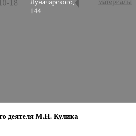
материалы
Луначарского,
10-18
144
ого деятеля М.Н. Кулика