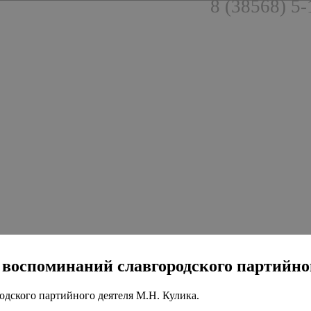
8 (38568) 5-
га воспоминаний славгородского партийн
родского партийного деятеля М.Н. Кулика.