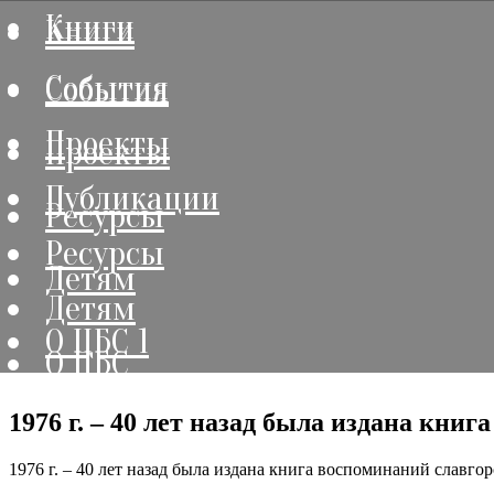
Книги
Книги
События
События
Проекты
Проекты
Публикации
Ресурсы
Ресурсы
Детям
Детям
О ЦБС 1
О ЦБС
1976 г. – 40 лет назад была издана кни
1976 г. – 40 лет назад была издана книга воспоминаний славго