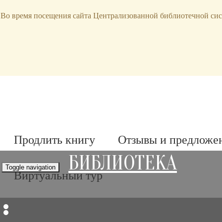
bibl-serv@mail.ru
Во время посещения сайта Централизованной библиотечной сис
Продлить книгу
Отзывы и предложе
БИБЛИОТЕКА
Toggle navigation
Виртуальный тур