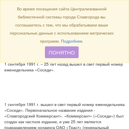
БИБЛИОТЕКА
Toggle
Во время посещения сайта Централизованной
navigation
библиотечной системы города Славгорода вы
1 сентября 1991 г. – 25 лет
соглашаетесь с тем, что мы обрабатываем ваши
назад вышел в свет первый
персональные данные с использованием метрических
номер еженедельника
программ.
Подробнее
.
«Соседи»
ПОНЯТНО
1 сентября 1991 г. – 25 лет назад вышел в свет первый номер
еженедельника «Соседи».
1 сентября 1991 г. вышел в свет первый номер еженедельника
«Соседи». Первоначальное название издания -
«Славгородский Коммерсант». «Коммерсант» («Соседи») был
создан как частное издание, и уже 25 лет является
подразделением холдинга ОАО «Траст» (генеральный