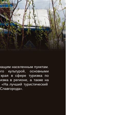
ежащим населенным пунктам.
о культурой, основными
о края в сфере туризма по
изма в регионе, а также на
а «На лучший туристический
 Славгорода».