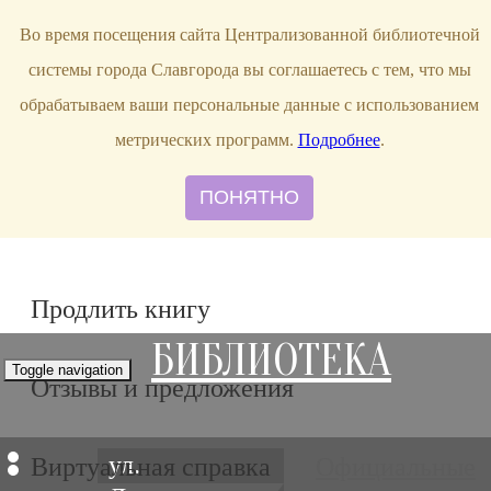
bibl-serv@mail.ru
Во время посещения сайта Централизованной библиотечной
системы города Славгорода вы соглашаетесь с тем, что мы
обрабатываем ваши персональные данные с использованием
метрических программ.
Подробнее
.
ПОНЯТНО
Продлить книгу
БИБЛИОТЕКА
Toggle navigation
Отзывы и предложения
ул.
Виртуальная справка
Официальные